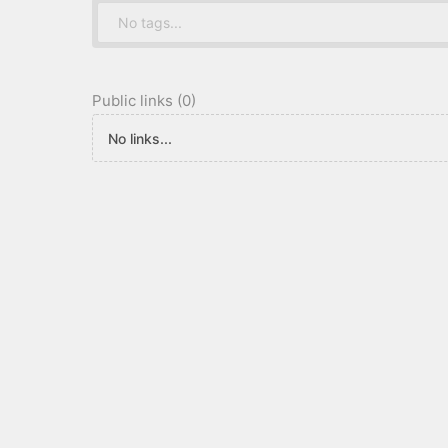
No tags...
Public links (0)
No links...