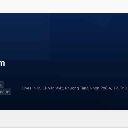
om
gs
Lives in 95 Lê Văn Việt, Phường Tăng Nhơn Phú A, TP. Thủ
bed to