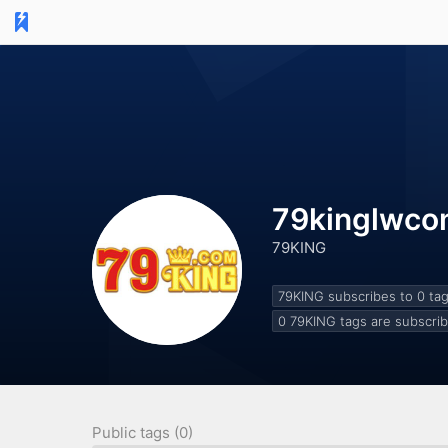
79kinglwc
79KING
79KING subscribes to 0
ta
0
79KING tags are subscri
Public tags (0)