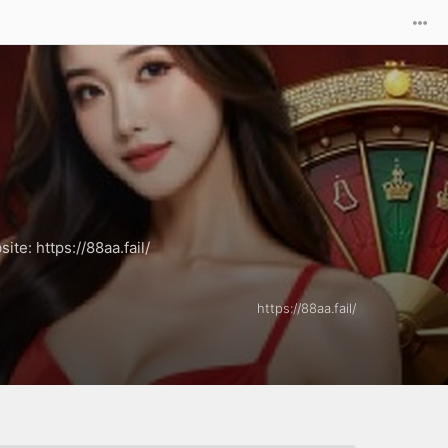
ite: https://88aa.fail/
https://88aa.fail/