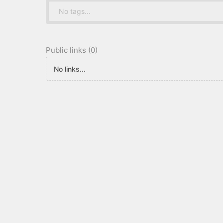
No tags...
Public links (0)
No links...