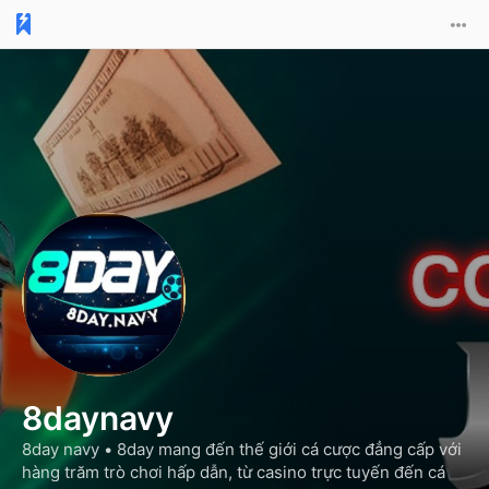
8daynavy
8day navy •
8day mang đến thế giới cá cược đẳng cấp với
hàng trăm trò chơi hấp dẫn, từ casino trực tuyến đến cá