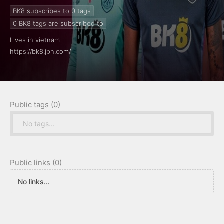
BK8 subscribes to 0
tags
0
BK8 tags are subscribed to
Lives in vietnam
https://bk8.jpn.com/
Public tags (0)
No tags...
Public links (0)
No links...