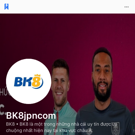
BK8jpncom
BK8 •
BK8 là một trong những nhà cái uy tín được ưa
chuộng nhất hiện nay tại khu vực châu Á.