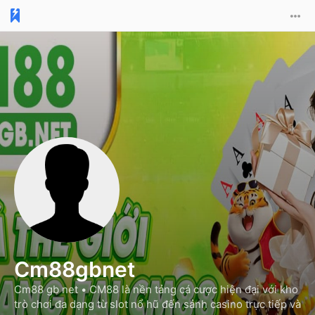
Cm88gbnet
Cm88 gb net •
CM88 là nền tảng cá cược hiện đại với kho
trò chơi đa dạng từ slot nổ hũ đến sảnh casino trực tiếp và