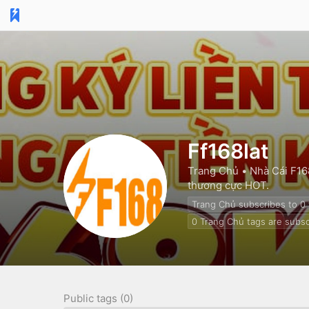
Ff168lat
Trang Chủ •
Nhà Cái F168
thương cực HOT.
Trang Chủ subscribes to 0
0
Trang Chủ tags are subsc
Public tags (0)