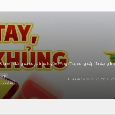
 là nền tảng cá cược trực tuyến hàng đầu, cung cấp đa dạng trò
tags
Lives in 19 Hưng Phước 4, Ph
ribed to