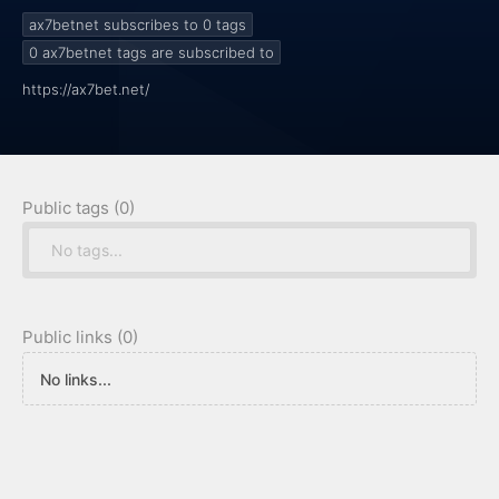
ax7betnet subscribes to 0
tags
0
ax7betnet tags are subscribed to
https://ax7bet.net/
Public tags (0)
No tags...
Public links (0)
No links...