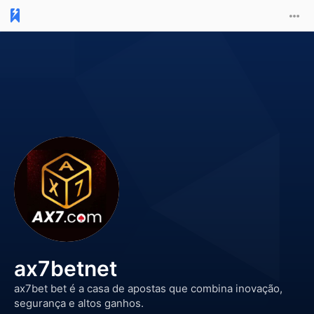
ax7betnet
ax7bet bet é a casa de apostas que combina inovação,
segurança e altos ganhos.