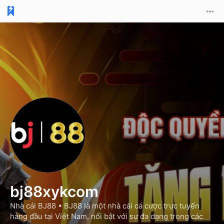
bj88xykcom
Nhà cái BJ88 •
BJ88 là một nhà cái cá cược trực tuyến
hàng đầu tại Việt Nam, nổi bật với sự đa dạng trong các