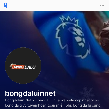
bongdaluinnet
Bongdaluin Net •
Bongdalu In là website cập nhật tỷ số
bóng đá trực tuyến hoàn toàn miễn phí, bóng đá lu cung