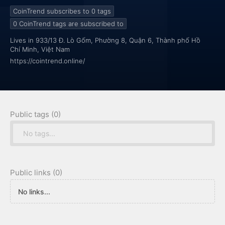
dõi chuyển động thị trường một cách trực quan.
CoinTrend subscribes to 0
tags
0
CoinTrend tags are subscribed to
Lives in 933/13 Đ. Lò Gốm, Phường 8, Quận 6, Thành phố Hồ
Chí Minh, Việt Nam
https://cointrend.online/
Public tags (0)
No tags...
Public links (0)
No links...