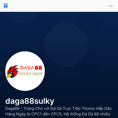
daga88sulky
Daga88 - Trang Chủ với Đá Gà Trực Tiếp Thomo Hấp Dẫn
Hàng Ngày từ CPC1 đến CPC5. Hệ thống Đá Gà 88 nhiều