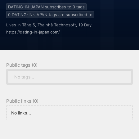
https://dating-in-japan.com/
DATING-IN-JAPAN subscribes to 0
tags
0
DATING-IN-JAPAN tags are subscribed to
Lives in Tầng 5, Tòa nhà Technosoft, 19 Duy
https://dating-in-japan.com/
Public tags (0)
No tags...
Public links (0)
No links...