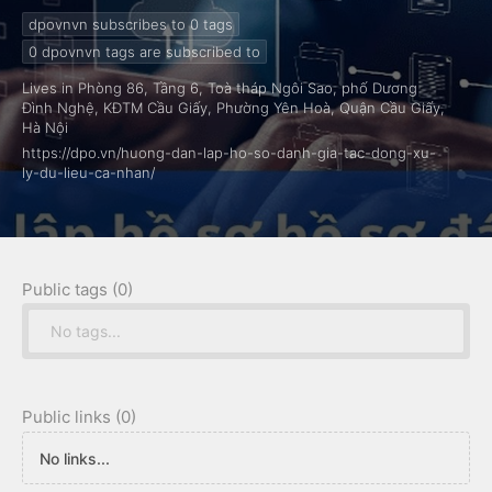
đội ngũ DPO.VN – Chuyên gia pháp lý về Hồ sơ Đánh giá
dpovnvn subscribes to 0
tags
tác độ
0
dpovnvn tags are subscribed to
Lives in Phòng 86, Tầng 6, Toà tháp Ngôi Sao, phố Dương
Đình Nghệ, KĐTM Cầu Giấy, Phường Yên Hoà, Quận Cầu Giấy,
Hà Nội
https://dpo.vn/huong-dan-lap-ho-so-danh-gia-tac-dong-xu-
ly-du-lieu-ca-nhan/
Public tags (0)
No tags...
Public links (0)
No links...