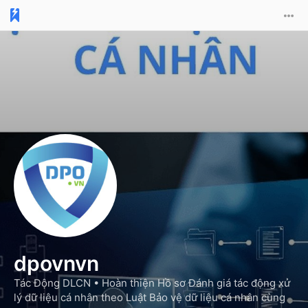
dpovnvn
Tác Động DLCN •
Hoàn thiện Hồ sơ Đánh giá tác động xử
lý dữ liệu cá nhân theo Luật Bảo vệ dữ liệu cá nhân cùng