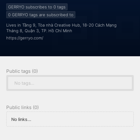
hỗ trợ livestream, công cụ sản xuất nội dung,
GERRYO subscribes to 0
tags
0
GERRYO tags are subscribed to
Lives in Tầng 9, Tòa nhà Creative Hub, 18-20 Cách Mạng
Tháng 8, Quận 3, TP. Hồ Chí Minh
https://gerryo.com/
Public tags (0)
No tags...
Public links (0)
No links...