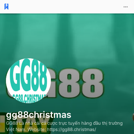
gg88christmas
GG88 Là nhà cái cá cược trực tuyến hàng đầu thị trường
Việt Nam. Website: https://gg88.christmas/