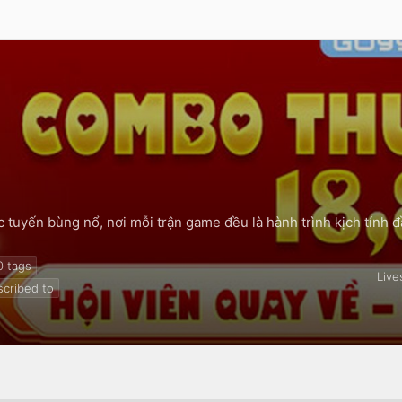
rực tuyến bùng nổ, nơi mỗi trận game đều là hành trình kịch tính đ
 0
tags
Live
cribed to