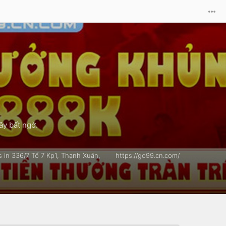
ầy bất ngờ.
s in 336/7 Tổ 7 Kp1, Thạnh Xuân,
https://go99.cn.com/