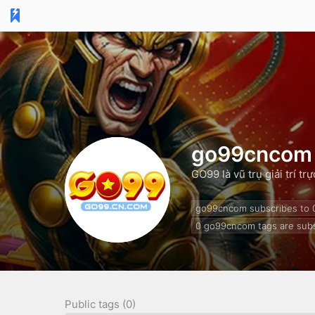
go99cncom
GO99 là vũ trụ giải trí t
go99cncom subscribes to
0
go99cncom tags are subs
Public tags (0)