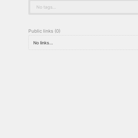
No tags...
Public links (0)
No links...