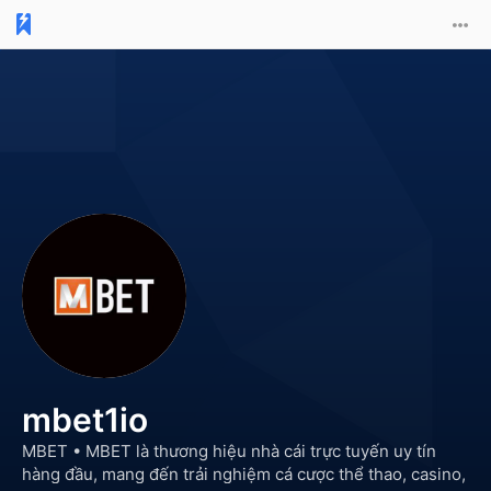
mbet1io
MBET •
MBET là thương hiệu nhà cái trực tuyến uy tín
hàng đầu, mang đến trải nghiệm cá cược thể thao, casino,