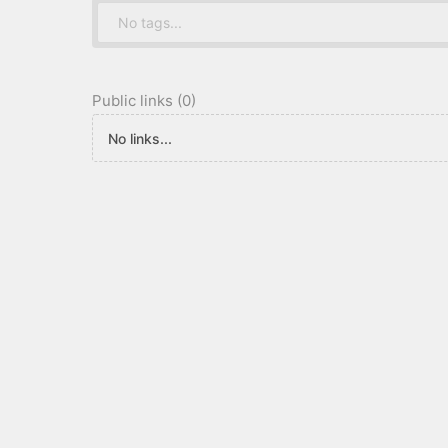
No tags...
Public links (0)
No links...