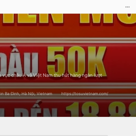
u vực châu Á và Việt Nam thu hút hàng ngàn lượt
 in Ba Đình, Hà Nội, Vietnam
https://tosuvietnam.com/