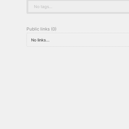
No tags...
Public links (0)
No links...