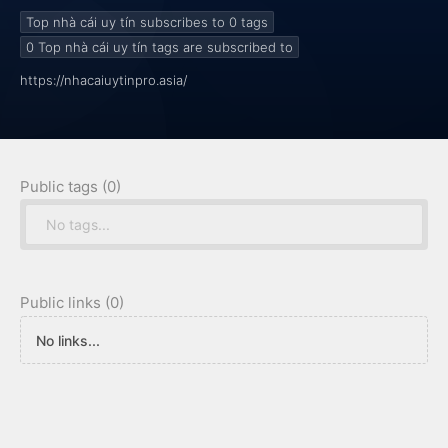
khách quan cao và chuẩn xác.
Top nhà cái uy tín subscribes to 0
tags
0
Top nhà cái uy tín tags are subscribed to
https://nhacaiuytinpro.asia/
Public tags (0)
No tags...
Public links (0)
No links...