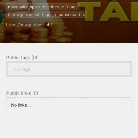
https://nowgoal.com.ph/
nowgoalcomph subscribes to 0
tags
0
nowgoalcomph tags are subscribed to
https://nowgoal.com.ph/
Public tags (0)
No tags...
Public links (0)
No links...