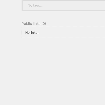
No tags...
Public links (0)
No links...