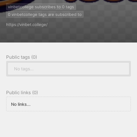
casino.
vinbetcollege subscribes to 0
tags
0
vinbetcollege tags are subscribed to
https://vinbet.college/
Public tags (0)
No tags...
Public links (0)
No links...