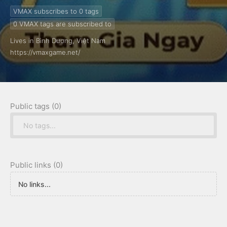
VMAX subscribes to 0
tags
0
VMAX tags are subscribed to
Lives in Bình Dương, Việt Nam
https://vmaxgame.net/
Public tags (0)
No tags...
Public links (0)
No links...