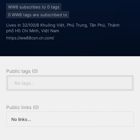
slot game và bắn cá đổi thưởng hấp dẫn. Nền tảng WW88
WW8 subscribes to 0
tags
sở hữu giao diện thân thiện, tỷ lệ kèo cạnh tranh
0
WW8 tags are subscribed to
Lives in 32/100/8 Khuông Việt, Phú Trung, Tân Phú, Thành
phố Hồ Chí Minh, Việt Nam
https://ww88csn.cn.com/
Public tags (0)
No tags...
Public links (0)
No links...