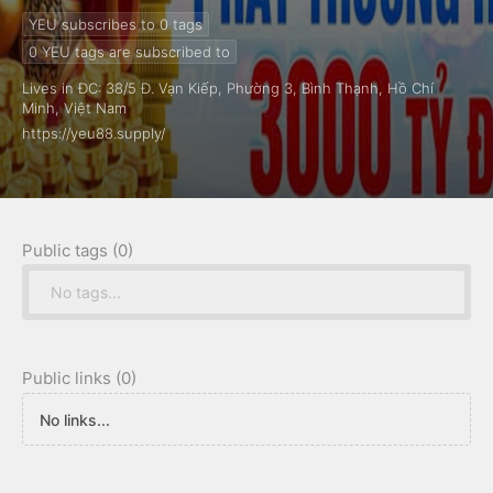
YEU subscribes to 0
tags
0
YEU tags are subscribed to
Lives in ĐC: 38/5 Đ. Vạn Kiếp, Phường 3, Bình Thạnh, Hồ Chí
Minh, Việt Nam
https://yeu88.supply/
Public tags (0)
No tags...
Public links (0)
No links...