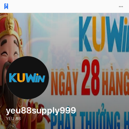
yeu88supply999
YEU 88