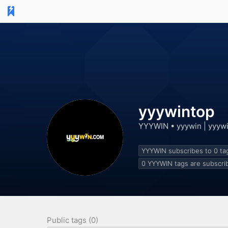
yyywintop
YYYWIN •
yyywin | yyyw
YYYWIN subscribes to 0
ta
0
YYYWIN tags are subscri
Public tags (0)