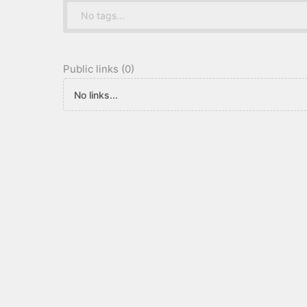
No tags...
Public links (0)
No links...