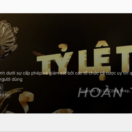
nh dưới sự cấp phép và giám sát bởi các tổ chức cá cược uy tín
 người dùng
s
Lives in 115 Lê Công Phép,
ed to