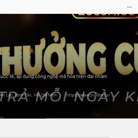
 quốc tế, áp dụng công nghệ mã hóa hiện đại nhằm
 An Lạc, Bình Tân, Hồ Chí Minh
https://www.zo88m.co/