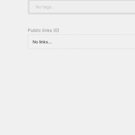
No tags...
Public links (0)
No links...