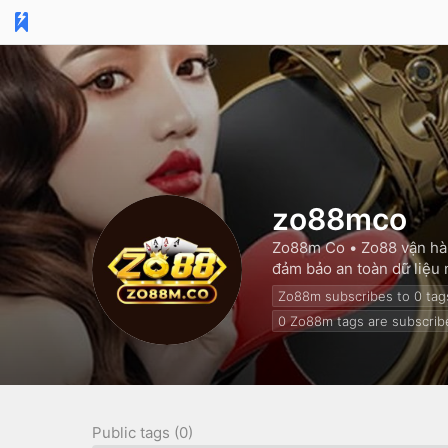
zo88mco
Zo88m Co •
Zo88 vận hà
đảm bảo an toàn dữ liệu
Zo88m subscribes to 0
tag
0
Zo88m tags are subscrib
Public tags (0)